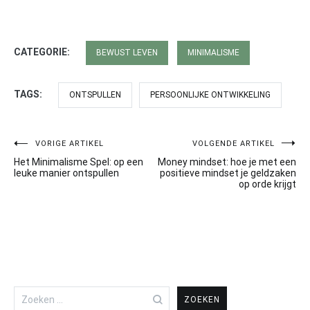
CATEGORIE:
BEWUST LEVEN
MINIMALISME
TAGS:
ONTSPULLEN
PERSOONLIJKE ONTWIKKELING
VORIGE ARTIKEL
VOLGENDE ARTIKEL
Bericht
Het Minimalisme Spel: op een
Money mindset: hoe je met een
navigatie
leuke manier ontspullen
positieve mindset je geldzaken
op orde krijgt
Zoeken
naar: