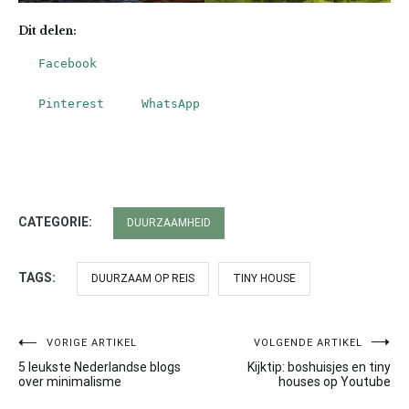
Dit delen:
Facebook
Pinterest
WhatsApp
CATEGORIE:
DUURZAAMHEID
TAGS:
DUURZAAM OP REIS
TINY HOUSE
VORIGE ARTIKEL
VOLGENDE ARTIKEL
Bericht
5 leukste Nederlandse blogs
Kijktip: boshuisjes en tiny
navigatie
over minimalisme
houses op Youtube