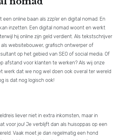
tal nomad
t een online baan als zzp’er en digital nomad. En
 kan inzetten. Een digital nomad woont en werkt
erwijl hij online zijn geld verdient. Als tekstschrijver
f als websitebouwer, grafisch ontwerper of
sultant op het gebied van SEO of social media. Of
 op afstand voor klanten te werken? Als wij onze
het werk dat we nog wel doen ook overal ter wereld
g is dat nog logisch ook!
ldreis liever niet in extra inkomsten, maar in
t voor jou! Je verblijft dan als huisoppas op een
wereld. Vaak moet je dan regelmatig een hond