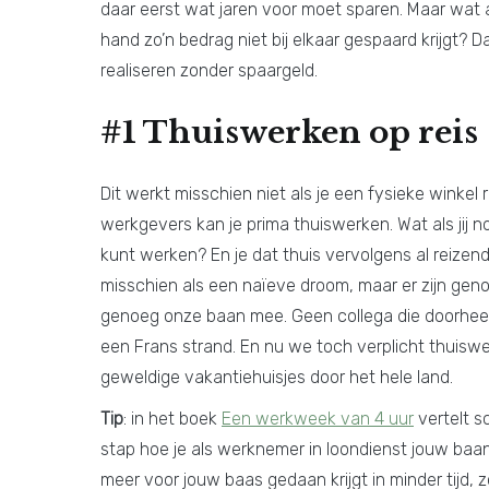
daar eerst wat jaren voor moet sparen. Maar wat al
hand zo’n bedrag niet bij elkaar gespaard krijgt? D
realiseren zonder spaargeld.
#1 Thuiswerken op reis
Dit werkt misschien niet als je een fysieke winkel
werkgevers kan je prima thuiswerken. Wat als jij no
kunt werken? En je dat thuis vervolgens al reizend
misschien als een naïeve droom, maar er zijn gen
genoeg onze baan mee. Geen collega die doorheeft
een Frans strand. En nu we toch verplicht thuis
geweldige vakantiehuisjes door het hele land.
Tip
: in het boek
Een werkweek van 4 uur
vertelt s
stap hoe je als werknemer in loondienst jouw baa
meer voor jouw baas gedaan krijgt in minder tijd, 