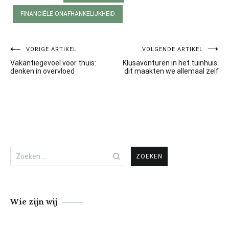
FINANCIËLE ONAFHANKELIJKHEID
VORIGE ARTIKEL
VOLGENDE ARTIKEL
Bericht
Vakantiegevoel voor thuis:
Klusavonturen in het tuinhuis:
navigatie
denken in overvloed
dit maakten we allemaal zelf
Zoeken
naar:
Wie zijn wij