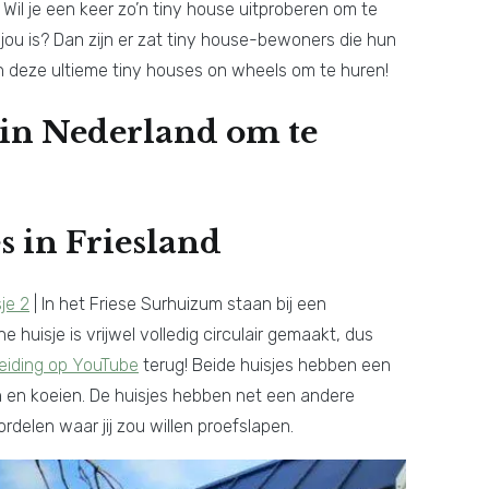
Wil je een keer zo’n tiny house uitproberen om te
ou is? Dan zijn er zat tiny house-bewoners die hun
n deze ultieme tiny houses on wheels om te huren!
 in Nederland om te
s in Friesland
je 2
| In het Friese Surhuizum staan bij een
huisje is vrijwel volledig circulair gemaakt, dus
leiding op YouTube
terug! Beide huisjes hebben een
n en koeien. De huisjes hebben net een andere
ordelen waar jij zou willen proefslapen.