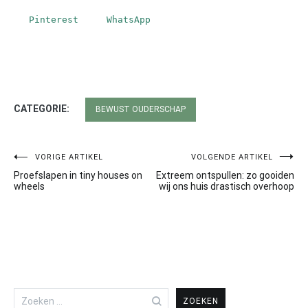
Pinterest
WhatsApp
CATEGORIE:
BEWUST OUDERSCHAP
VORIGE ARTIKEL
VOLGENDE ARTIKEL
Bericht
Proefslapen in tiny houses on
Extreem ontspullen: zo gooiden
navigatie
wheels
wij ons huis drastisch overhoop
Zoeken
naar: