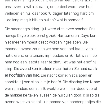
een herinnering wordt in plaats van een geluksfactor in
ons leven. Ik wil niet dat hij onderdeel wordt van het
verleden en huil daar ook 10 dagen later nog hard om.
Hoe lang mag ik blijven huilen? Wat is normaal?
Die maandagmiddag 1 juli werd alles even somber. Ons
hondje Cayo bleek ernstig ziek. Harttumoren. Cayo kon
niet meer en moest direct worden ingeslapen. Die
maandagavond zouden we hem voor het laatst zien in
het dierencrematorium, mijn ouders en ik. Het was mooi
hem nog een laatste keer te zien. Het was net alsof hij
sliep.
Die avond kon ik alleen maar huilen. Zo hard dat ik
er hoofdpijn van had.
Die nacht kon ik niet slapen en
spookte hij non stop in mijn hoofd. Die dinsdag kon ik aan
weinig anders denken. Ik werkte wel, maar deed vooral
de makkelijke taken. Tussen de huilbuien door. Ik sliep die
avond weer zo slecht. Ik droomde van hondenpootjes die