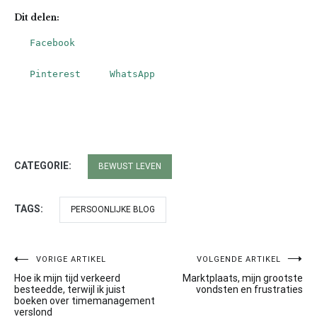
Dit delen:
Facebook
Pinterest
WhatsApp
CATEGORIE:
BEWUST LEVEN
TAGS:
PERSOONLIJKE BLOG
VORIGE ARTIKEL
VOLGENDE ARTIKEL
Bericht
Hoe ik mijn tijd verkeerd
Marktplaats, mijn grootste
navigatie
besteedde, terwijl ik juist
vondsten en frustraties
boeken over timemanagement
verslond