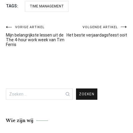
TAGS:
TIME MANAGEMENT
VORIGE ARTIKEL
VOLGENDE ARTIKEL
Bericht
Mijn belangrijkste lessen uit de
Het beste verjaardagsfeest ooit
navigatie
The 4-hour work week van Tim
Ferris
Zoeken
naar:
Wie zijn wij